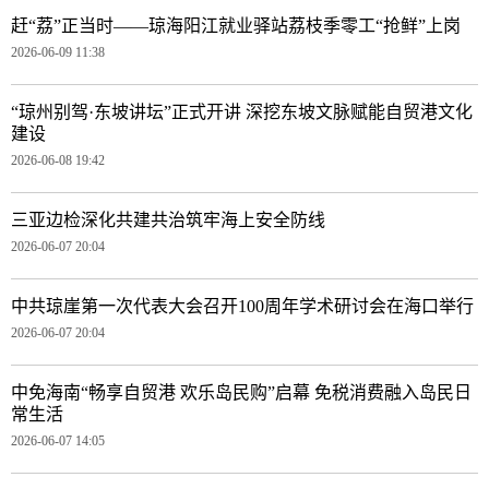
赶“荔”正当时——琼海阳江就业驿站荔枝季零工“抢鲜”上岗
2026-06-09 11:38
“琼州别驾·东坡讲坛”正式开讲 深挖东坡文脉赋能自贸港文化
建设
2026-06-08 19:42
三亚边检深化共建共治筑牢海上安全防线
2026-06-07 20:04
中共琼崖第一次代表大会召开100周年学术研讨会在海口举行
2026-06-07 20:04
中免海南“畅享自贸港 欢乐岛民购”启幕 免税消费融入岛民日
常生活
2026-06-07 14:05