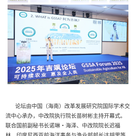
论坛由中国（海南）改革发展研究院国际学术交
流中心承办，中改院执行院长苗树彬主持开幕式。
联合国前副秘书长诺琳・海泽、中改院院长迟福
林、印度尼西亚前海洋事务与渔业部部长达胡里等