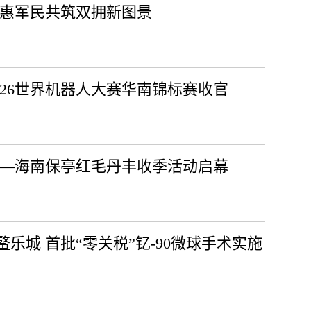
医惠军民共筑双拥新图景
026世界机器人大赛华南锦标赛收官
城—海南保亭红毛丹丰收季活动启幕
乐城 首批“零关税”钇-90微球手术实施