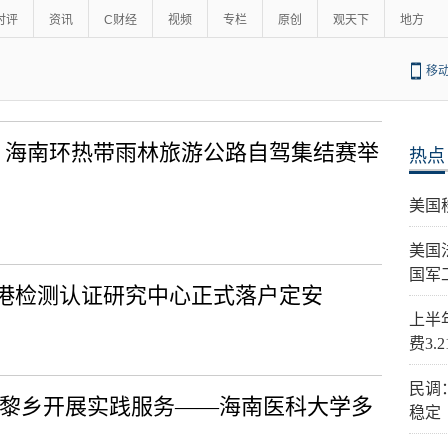
时评
资讯
C财经
视频
专栏
原创
观天下
地方
移
情 海南环热带雨林旅游公路自驾集结赛举
热点
美国
美国
国军
港检测认证研究中心正式落户定安
上半
费3.
民调
赴黎乡开展实践服务——海南医科大学多
稳定