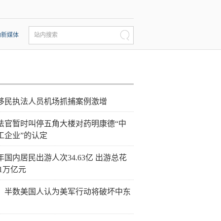
动新媒体
站内搜索
移民执法人员机场抓捕案例激增
法官暂时叫停五角大楼对药明康德“中
工企业”的认定
年国内居民出游人次34.63亿 出游总花
21万亿元
：半数美国人认为美军行动将破坏中东