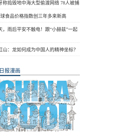
牙称捣毁地中海大型偷渡网络 78人被捕
全球食品价格指数创三年多来新高
天，雨后平安不触电！跟“小赫兹”一起
红山：龙如何成为中国人的精神坐标？
日报漫画