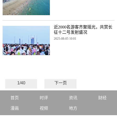
近2000名游客齐聚瑶光，共赏长
征十二号发射盛况
2025-08-05 10:01
1/40
下一页
首页
时评
资讯
财经
漫画
视频
地方