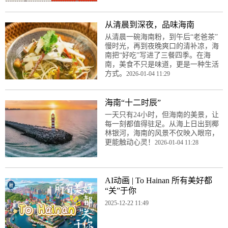
从清晨到深夜，品味海南
从清晨一碗海南粉，到午后“老爸茶”
慢时光，再到夜晚爽口的清补凉，海
南把“好吃”写进了三餐四季。在海
南，美食不只是味道，更是一种生活
方式。
2026-01-04 11:29
海南“十二时辰”
一天只有24小时，但海南的美景，让
每一刻都值得驻足。从海上日出到椰
林银河，海南的风景不仅映入眼帘，
更能触动心灵！
2026-01-04 11:28
AI动画 | To Hainan 所有美好都
“关”于你
2025-12-22 11:49