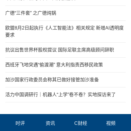
广德“三件套” 之广德炖锅
欧盟8月2日起执行《人工智能法》相关规定 新增AI透明度
要求
抗议出售世界杯股权提议 国际足联主席高级顾问辞职
西班牙飞地突遇“偷渡潮” 意大利指责西移民政策
加沙国家行政委员会称其已做好接管加沙准备
活力中国调研行｜机器人“上学”卷不卷？实地探访来了
时评
资讯
C财经
视频