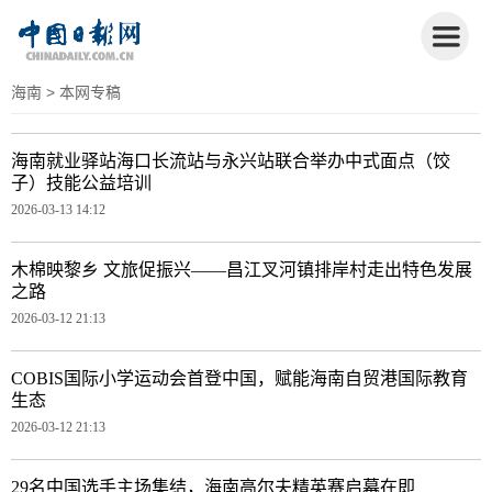
海南
> 本网专稿
海南就业驿站海口长流站与永兴站联合举办中式面点（饺
子）技能公益培训
2026-03-13 14:12
木棉映黎乡 文旅促振兴——昌江叉河镇排岸村走出特色发展
之路
2026-03-12 21:13
COBIS国际小学运动会首登中国，赋能海南自贸港国际教育
生态
2026-03-12 21:13
29名中国选手主场集结，海南高尔夫精英赛启幕在即