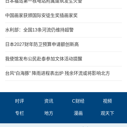
日本福岛第一核电站附属建筑发生火警
中国画家获颁国际安徒生奖插画家奖
水利部：全国13条河流仍维持超警
日本2027财年防卫预算申请额创新高
我使馆发布公民赴泰参加文体活动提醒
台风“白海豚” 降雨进程表出炉 残余环流或将影响北方
时评
资讯
C财经
视频
专栏
地方
漫画
观天下