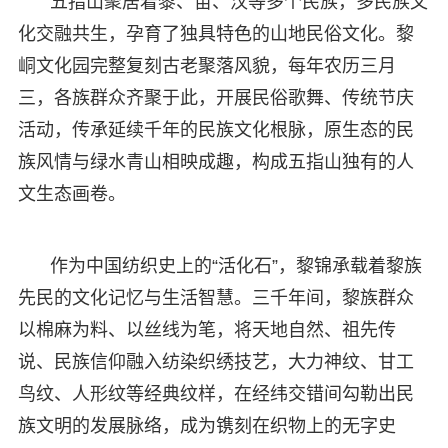
五指山聚居着黎、苗、汉等多个民族，多民族文
化交融共生，孕育了独具特色的山地民俗文化。黎
峒文化园完整复刻古老聚落风貌，每年农历三月
三，各族群众齐聚于此，开展民俗歌舞、传统节庆
活动，传承延续千年的民族文化根脉，原生态的民
族风情与绿水青山相映成趣，构成五指山独有的人
文生态画卷。
作为中国纺织史上的“活化石”，黎锦承载着黎族
先民的文化记忆与生活智慧。三千年间，黎族群众
以棉麻为料、以丝线为笔，将天地自然、祖先传
说、民族信仰融入纺染织绣技艺，大力神纹、甘工
鸟纹、人形纹等经典纹样，在经纬交错间勾勒出民
族文明的发展脉络，成为镌刻在织物上的无字史