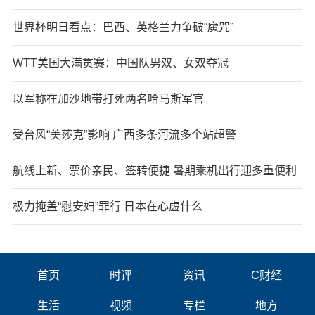
世界杯明日看点：巴西、英格兰力争破“魔咒”
WTT美国大满贯赛：中国队男双、女双夺冠
以军称在加沙地带打死两名哈马斯军官
受台风“美莎克”影响 广西多条河流多个站超警
航线上新、票价亲民、签转便捷 暑期乘机出行迎多重便利
极力掩盖“慰安妇”罪行 日本在心虚什么
首页
时评
资讯
C财经
生活
视频
专栏
地方