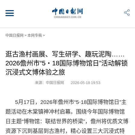
中国日报网
>
本网专稿
>
逛古渔村画展、写生研学、趣玩泥陶……
2026儋州市“5・18国际博物馆日”活动解锁
沉浸式文博体验之旅
来源：中国日报网
2026-05-18 19:53
5月17日，2026年儋州市“5·18国际博物馆日”主
题活动在木棠镇神冲村启幕。围绕今年国际博物馆
日主题“博物馆：联结世界的桥梁”，儋州将优质文博
资源下沉到基层到古渔村，精心设置三大沉浸式特