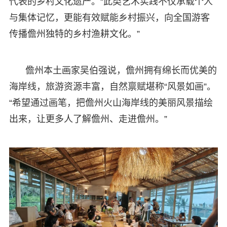
代表的乡村文化遗产。“此类艺术实践不仅承载个人
与集体记忆，更能有效赋能乡村振兴，向全国游客
传播儋州独特的乡村渔耕文化。”
儋州本土画家吴伯强说，儋州拥有绵长而优美的
海岸线，旅游资源丰富，自然禀赋堪称“风景如画”。
“希望通过画笔，把儋州火山海岸线的美丽风景描绘
出来，让更多人了解儋州、走进儋州。”