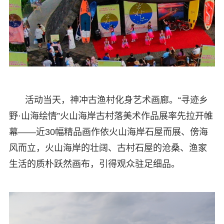
活动当天，神冲古渔村化身艺术画廊。“寻迹乡
野·山海绘情”火山海岸古村落美术作品展率先拉开帷
幕——近30幅精品画作依火山海岸石屋而展、傍海
风而立，火山海岸的壮阔、古村石屋的沧桑、渔家
生活的质朴跃然画布，引得观众驻足细品。