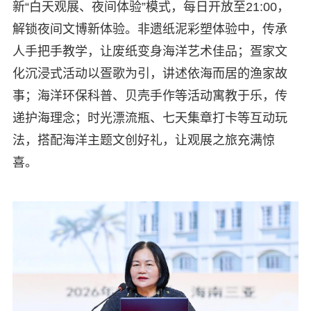
新“白天观展、夜间体验”模式，每日开放至21:00，
解锁夜间文博新体验。非遗纸泥彩塑体验中，传承
人手把手教学，让废纸变身海洋艺术佳品；疍家文
化沉浸式活动以疍歌为引，讲述依海而居的渔家故
事；海洋环保科普、贝壳手作等活动寓教于乐，传
递护海理念；时光漂流瓶、七天集章打卡等互动玩
法，搭配海洋主题文创好礼，让观展之旅充满惊
喜。