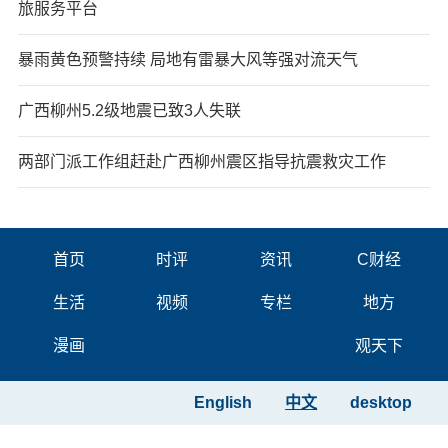
旅服务平台
暴雨黄色预警持续 局地有雷暴大风等强对流天气
广西柳州5.2级地震已致3人失联
两部门派工作组赶赴广西柳州震区指导抗震救灾工作
首页
时评
资讯
C财经
生活
视频
专栏
地方
漫画
观天下
English
中文
desktop