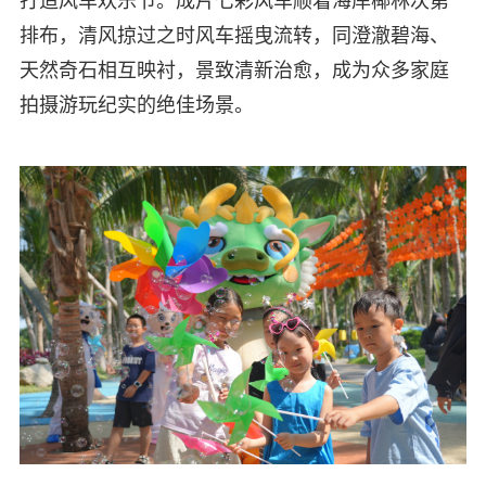
打造风车欢乐节。成片七彩风车顺着海岸椰林次第
排布，清风掠过之时风车摇曳流转，同澄澈碧海、
天然奇石相互映衬，景致清新治愈，成为众多家庭
拍摄游玩纪实的绝佳场景。