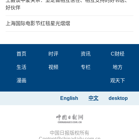
王毅谈中蒙关系：坚定做相互信任、相互支持的好邻居、
好伙伴
上海国际电影节红毯星光熠熠
首页
时评
资讯
C财经
生活
视频
专栏
地方
漫画
观天下
English
中文
desktop
中国日报版权所有
Content@chinadaily.com.cn