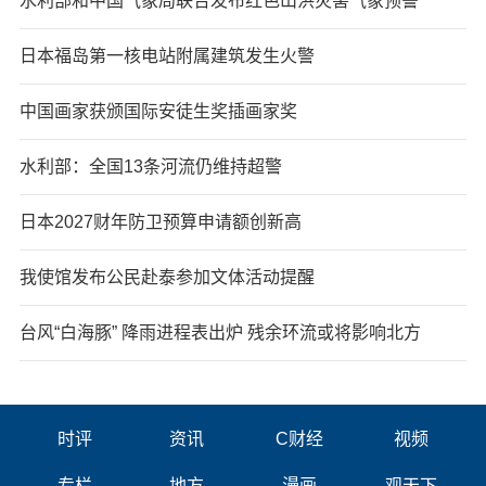
水利部和中国气象局联合发布红色山洪灾害气象预警
日本福岛第一核电站附属建筑发生火警
中国画家获颁国际安徒生奖插画家奖
水利部：全国13条河流仍维持超警
日本2027财年防卫预算申请额创新高
我使馆发布公民赴泰参加文体活动提醒
台风“白海豚” 降雨进程表出炉 残余环流或将影响北方
时评
资讯
C财经
视频
专栏
地方
漫画
观天下