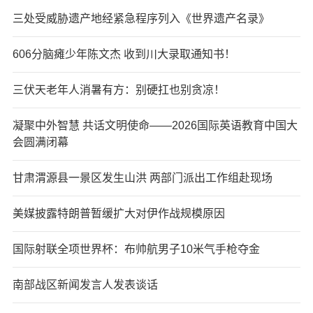
三处受威胁遗产地经紧急程序列入《世界遗产名录》
606分脑瘫少年陈文杰 收到川大录取通知书！
三伏天老年人消暑有方：别硬扛也别贪凉！
凝聚中外智慧 共话文明使命——2026国际英语教育中国大
会圆满闭幕
甘肃渭源县一景区发生山洪 两部门派出工作组赴现场
美媒披露特朗普暂缓扩大对伊作战规模原因
国际射联全项世界杯：布帅航男子10米气手枪夺金
南部战区新闻发言人发表谈话