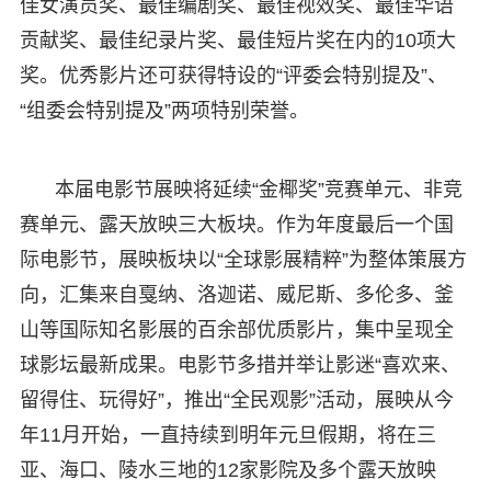
佳女演员奖、最佳编剧奖、最佳视效奖、最佳华语
贡献奖、最佳纪录片奖、最佳短片奖在内的10项大
奖。优秀影片还可获得特设的“评委会特别提及”、
“组委会特别提及”两项特别荣誉。
本届电影节展映将延续“金椰奖”竞赛单元、非竞
赛单元、露天放映三大板块。作为年度最后一个国
际电影节，展映板块以“全球影展精粹”为整体策展方
向，汇集来自戛纳、洛迦诺、威尼斯、多伦多、釜
山等国际知名影展的百余部优质影片，集中呈现全
球影坛最新成果。电影节多措并举让影迷“喜欢来、
留得住、玩得好”，推出“全民观影”活动，展映从今
年11月开始，一直持续到明年元旦假期，将在三
亚、海口、陵水三地的12家影院及多个露天放映