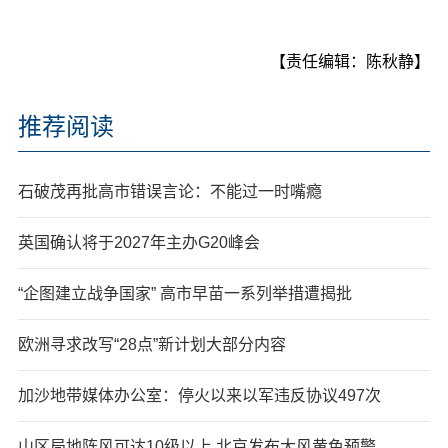
【责任编辑：陈秋静】
推荐阅读
石破茂再批高市错误言论：不能过一时嘴瘾
英国确认将于2027年主办G20峰会
“企图建立战争国家” 高市早苗一系列举措遭揭批
欧洲寻求改写“28点”新计划大部分内容
加沙地带媒体办公室：停火以来以军违反协议497次
山区局地阵风可达10级以上 北京发布大风黄色预警