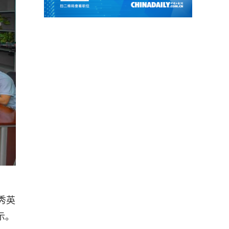
秀英
示。