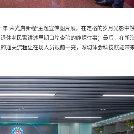
十年 荣光启新程”主题宣传图片展，在定格的岁月光影中
听退休老民警讲述早期口岸查验的峥嵘往事；最后，在新
捷的通关流程让在场人员眼前一亮，深切体会科技赋能带