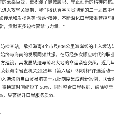
岸的沧桑巨变，更积淀了忠诚履职、守正创新的精神内核。
已进入攻坚关键期，我们将认真学习贯彻党的二十届四中
续传承和发扬秀英“母站”精神，不断深化口岸精准管控与
”，贡献更多边检智慧与力量。”
防检查站，承担海南4个市县606公里海岸线的出入境边
长始终与海南的发展同频共振。在历经多次顺应时代的职
地方建设，其发展轨迹与琼岛大地的命运紧密交织。近几
获海南省直机关2025年（第六届）“椰树杯”评选活动
成功入选海南自由贸易港第十九批制度集成创新案例；联合
，将换班时间缩短了 30%，同时整合口岸数据、破除壁垒
0%，显著提升口岸服务质效。