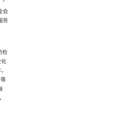
”
全会
服务
防检
业化
年，
一等
海
，