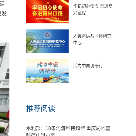
活
牢记初心使命 奋进复
兴征程
港发
人类命运共同体研究
中心
活力中国调研行
推荐阅读
水利部：18条河流维持超警 重庆局地需
防范山洪灾害