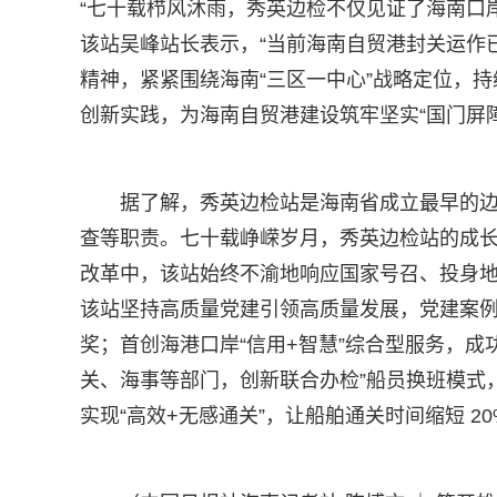
“七十载栉风沐雨，秀英边检不仅见证了海南口
该站吴峰站长表示，“当前海南自贸港封关运作
精神，紧紧围绕海南“三区一中心”战略定位，持
创新实践，为海南自贸港建设筑牢坚实“国门屏障
据了解，秀英边检站是海南省成立最早的边
查等职责。七十载峥嵘岁月，秀英边检站的成
改革中，该站始终不渝地响应国家号召、投身
该站坚持高质量党建引领高质量发展，党建案例荣
奖；首创海港口岸“信用+智慧”综合型服务，
关、海事等部门，创新联合办检”船员换班模式
实现“高效+无感通关”，让船舶通关时间缩短 2