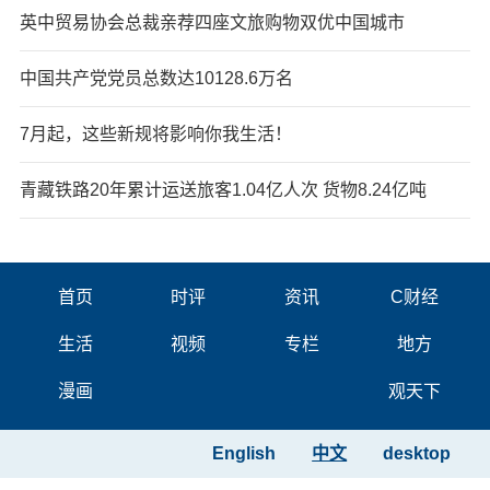
英中贸易协会总裁亲荐四座文旅购物双优中国城市
中国共产党党员总数达10128.6万名
7月起，这些新规将影响你我生活！
青藏铁路20年累计运送旅客1.04亿人次 货物8.24亿吨
首页
时评
资讯
C财经
生活
视频
专栏
地方
漫画
观天下
English
中文
desktop