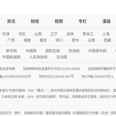
资讯
财经
视频
专栏
漫画
天津
河北
山西
辽宁
吉林
黑龙江
上海
广西
海南
重庆
四川
贵州
云南
西藏
新华网
中国网
国际在线
央视网
中国青年网
中国新闻网
人民政协网
法治网
良信息举报
互联网新闻信息服务许可证10120170006
信息网络传播视听节目
11010502032503号
京网文[2011]0283-097号
京ICP备13028878号-6
来源为“中国日报网：XXX（署名）”，除与中国日报网签署内容授权协议的网站外，
77联系；凡本网注明“来源：XXX（非中国日报网）”的作品，均转载自其它媒体，目的
包括文字、图片、多媒体资讯等）版权属中国日报网（中报国际文化传媒（北京）有限