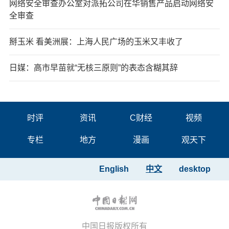
网络安全审查办公室对派拓公司在华销售产品启动网络安
全审查
掰玉米 看美洲展：上海人民广场的玉米又丰收了
日媒：高市早苗就“无核三原则”的表态含糊其辞
时评
资讯
C财经
视频
专栏
地方
漫画
观天下
English
中文
desktop
中国日报版权所有