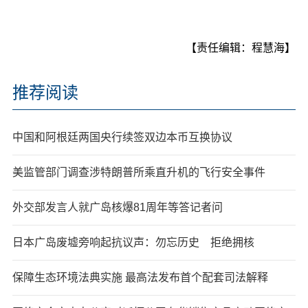
【责任编辑：程慧海】
推荐阅读
中国和阿根廷两国央行续签双边本币互换协议
美监管部门调查涉特朗普所乘直升机的飞行安全事件
外交部发言人就广岛核爆81周年等答记者问
日本广岛废墟旁响起抗议声：勿忘历史 拒绝拥核
保障生态环境法典实施 最高法发布首个配套司法解释