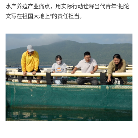
水产养殖产业痛点，用实际行动诠释当代青年“把论
文写在祖国大地上”的责任担当。