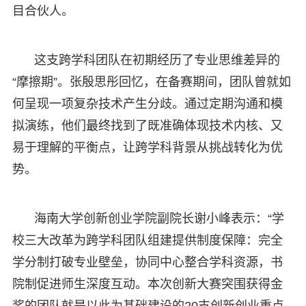
目合伙人。
这支跨学科团队在初期经历了专业思维差异的
“摩擦期”。张殷思彤回忆，在备赛期间，团队曾就如
何呈现一项复杂技术产生分歧。通过定期沟通和模
拟演练，他们最终找到了既准确体现技术内核、又
易于理解的平衡点，让跨学科背景从挑战转化为优
势。
海南大学创新创业学院副院长谢小峰表示：“学
校三大改革为跨学科团队组建提供制度保障：完全
学分制打破专业壁垒，协同中心整合学科资源，书
院制促进师生深度互动。本次创新大赛突围获得金
奖的团队就是以此为基础建设的20支创新创业重点