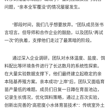
问题，“亲本全军覆没”的情况屡屡发生。
“那段时间，我们几乎想要放弃。”团队成员张书
言坦言。但导师和合作企业的鼓励，以及团队“再试
一次”的执着，支撑他们走过了最黑暗的阶段。
通过深入企业调研，团队对水体温度、盐度、饵
料配比等环境条件进行了长达数月的系统性探索。
在大量实验数据支撑下，他们最终建立起稳定的亲
本陆基养殖方案。亲本成功“上岸”后，团队又面临育
苗产量低的难题。成员们日复一日蹲在育苗池边，
记录生长情况，优化饵料策略，通过上百次实验，
创新出完善的“高密度小水体育苗技术”：传统室外土