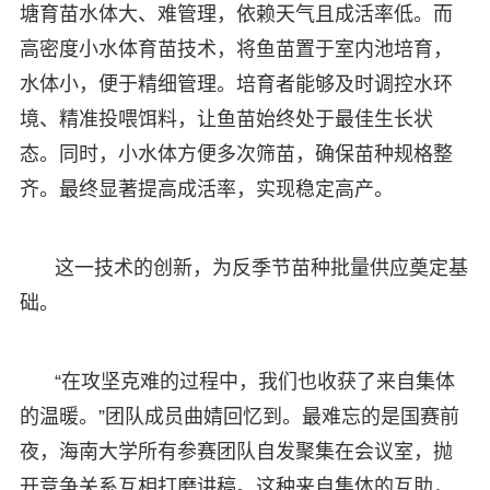
塘育苗水体大、难管理，依赖天气且成活率低。而
高密度小水体育苗技术，将鱼苗置于室内池培育，
水体小，便于精细管理。培育者能够及时调控水环
境、精准投喂饵料，让鱼苗始终处于最佳生长状
态。同时，小水体方便多次筛苗，确保苗种规格整
齐。最终显著提高成活率，实现稳定高产。
这一技术的创新，为反季节苗种批量供应奠定基
础。
“在攻坚克难的过程中，我们也收获了来自集体
的温暖。”团队成员曲婧回忆到。最难忘的是国赛前
夜，海南大学所有参赛团队自发聚集在会议室，抛
开竞争关系互相打磨讲稿。这种来自集体的互助，