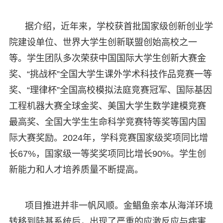
据介绍，近年来，学校获首批国家级创新创业学
院建设单位、世界大学生创新联盟创始高校之一
等。学生团队多次荣获中国国际大学生创新大赛金
奖、“挑战杯”全国大学生课外学术科技作品竞赛一等
奖、“理律杯”全国高校模拟法庭竞赛冠军、国际基因
工程机器大赛全球金奖、美国大学生数学建模竞赛
最高奖、全国大学生生命科学竞赛特等奖等国内国
际大赛奖励。2024年，学科竞赛国家级奖项同比增
长67%，国家级一等奖奖项同比增长90%。学生创
新能力和人才培养质量不断提高。
项目推进并非一帆风顺。金鲳鱼亲本从海洋环境
转移到陆基系统后，出现了严重的应激反应与病害