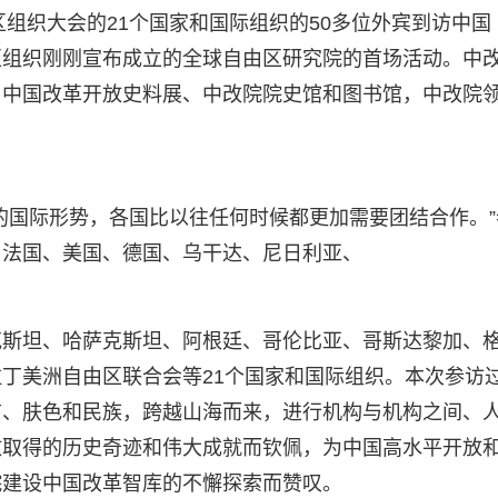
区组织大会的21个国家和国际组织的50多位外宾到访中国
区组织刚刚宣布成立的全球自由区研究院的首场活动。中
了中国改革开放史料展、中改院院史馆和图书馆，中改院
的国际形势，各国比以往任何时候都更加需要团结合作。”
、法国、美国、德国、乌干达、尼日利亚、
克斯坦、哈萨克斯坦、阿根廷、哥伦比亚、哥斯达黎加、
丁美洲自由区联合会等21个国家和国际组织。本次参访
言、肤色和民族，跨越山海而来，进行机构与机构之间、
放取得的历史奇迹和伟大成就而钦佩，为中国高水平开放
院建设中国改革智库的不懈探索而赞叹。