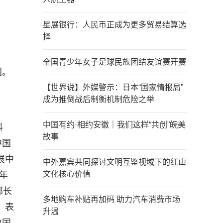
星展银行：人民币正成为更多贸易结算选
择
全国青少年女子足球民族团结友谊赛开赛
国。
【世界说】外媒警示：日本“国家情报局”
成为推倒战后制衡机制危险之举
中国有约·相约安徽｜我们这样“共创”皖美
料
故事
中国
展中
中外嘉宾共同探讨文明互鉴视域下的红山
文化核心价值
年
部长
多地购车补贴再加码 助力汽车消费市场
，表
升温