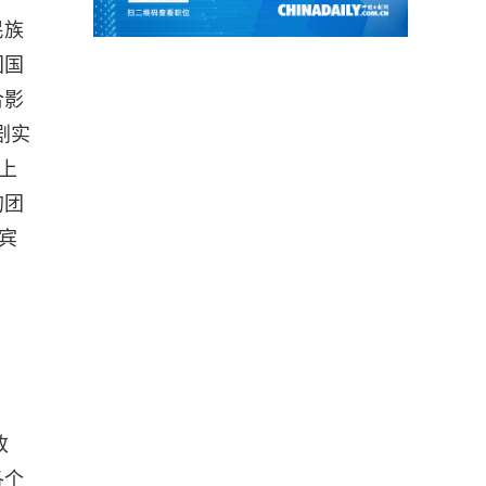
民族
国国
合影
剧实
上
的团
宾
改
各个