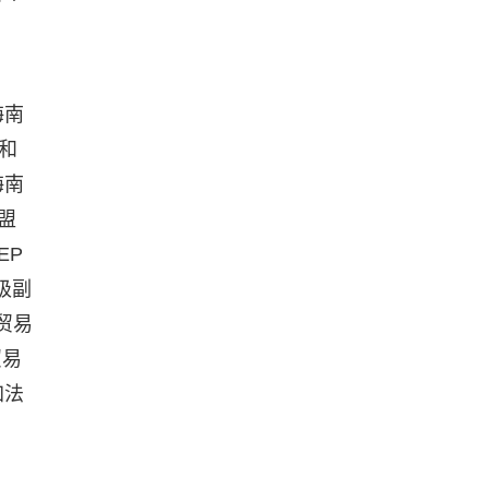
海南
和
海南
盟
EP
级副
贸易
贸易
加法