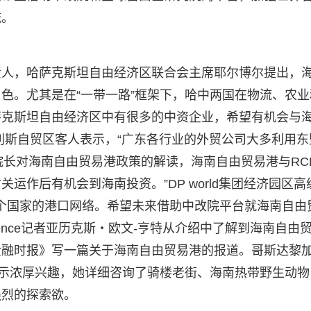
流。
责人，哈萨克斯坦自由经济区联合会主席耶尔博尔提出，
色。尤其是在“一带一路”框架下，哈中两国在物流、农业
萨克斯坦自由经济区中有很多的中资企业，希望有机会与
利斯自贸区客人表示，“广东各行业的外贸公司大多利用东
林院长对海南自由贸易港政策的解读，海南自由贸易港与RC
运作后有机会到海南投资。”DP world集团经济园区高
多个国家的港口网络。希望未来借助中改院平台就海南自由
ligence记者亚历克斯・欧文-亨特从介绍中了解到海南自由
金融时报》写一篇关于海南自由贸易港的报道。哥斯达黎
表示浓厚兴趣，她详细咨询了骑楼老街、海南热带野生动物
强烈的探索欲。