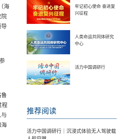
（海
牢记初心使命 奋进复
兴征程
改院
领导
人类命运共同体研究
中心
参
活力中国调研行
格鲁
过程
推荐阅读
人与
和海
活力中国调研行｜沉浸式体验无人驾驶载
人航空器