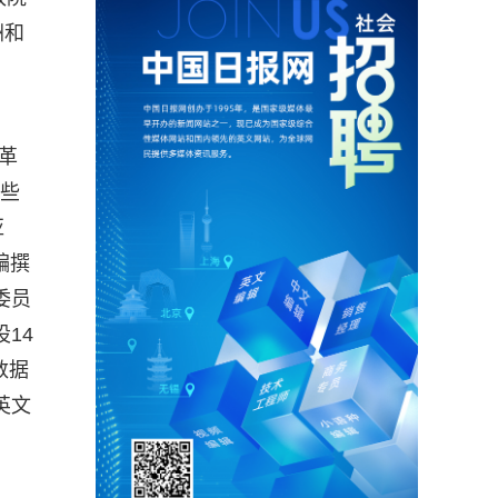
洲和
革
这些
亚
编撰
委员
14
数据
英文