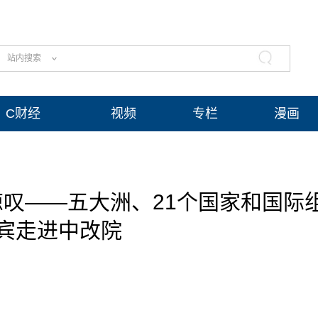
站内搜索
C财经
视频
专栏
漫画
叹——五大洲、21个国家和国际
宾走进中改院