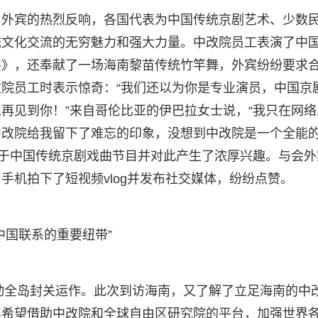
了外宾的热烈反响，各国代表为中国传统京剧艺术、少数
统文化交流的无穷魅力和强大力量。中改院员工表演了中
共》，还奉献了一场海南黎苗传统竹竿舞，外宾纷纷要求
院员工时表示惊奇：“我们还以为你是专业演员，中国京
再见到你！”来自哥伦比亚的伊巴拉女士说，“我只在网络
中改院给我留下了难忘的印象，没想到中改院是一个全能
讶于中国传统京剧戏曲节目并对此产生了浓厚兴趣。与会外
手机拍下了短视频vlog并发布社交媒体，纷纷点赞。
中国联系的重要纽带”
启动全岛封关运作。此次到访海南，又了解了立足海南的中
其希望借助中改院和全球自由区研究院的平台，加强世界