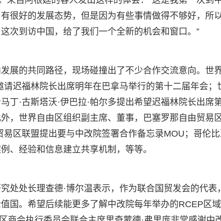
”。来自阿根廷的客人发出这样的体会：“这是我第一次到
曾有很好的发展态势，但是因为有些事情做得不够好，所
这次到访中国，给了我们一个全新的机会和窗口。”
向发展的共同路径，现场碰撞出了不少合作交流意向。世
邀请迟福林院长出席明年在巴拿马举行的第十二届年会；
马丁·古斯塔沃·伊巴拉·帕尔多提出希望迟福林院长出席
此外，世界自由区组织副主席、董事，巴塞罗那自由贸易
贸易区联盟提出要与中改院签署合作备忘录MOU；哥伦比
案例、经验和信息建立共享机制，等等。
究处处长理查德·博尔温表示，作为联合国贸发会的代表
值国。希望后续能更多了解中改院每年举办的RCEP区
特区商会执行委员会联合主席里奇蒙德·弗里庞非常感谢中