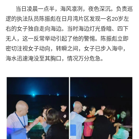
当日凌晨一点半，海风凛冽，夜色深沉。负责巡
逻的执法队员陈振彪在日月湾片区发现一名20岁左
右的女子独自走向海边。当时海边灯光昏暗、四下
无人，这一反常举动引起了他的警惕。陈振彪立即
密切注视女子动向，转瞬之间，女子已步入海中，
海水迅速淹没至其胸口，情况万分危急。