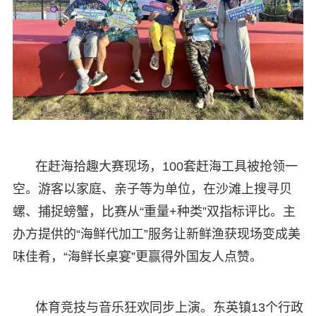
在赶海拾趣大赛现场，100套赶海工具被抢领一
空。游客以家庭、亲子等为单位，在沙滩上搜寻贝
螺、捕捉螃蟹，比赛从“重量+种类”双指标评比。主
办方提供的“海鲜代加工”服务让新鲜渔获现场变成美
味佳肴，“海鲜长桌宴”更赢得外国友人点赞。
体育竞技与音乐狂欢同步上演。东英镇13个行政