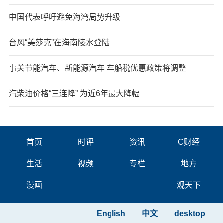
中国代表呼吁避免海湾局势升级
台风“美莎克”在海南陵水登陆
事关节能汽车、新能源汽车 车船税优惠政策将调整
汽柴油价格“三连降” 为近6年最大降幅
首页
时评
资讯
C财经
生活
视频
专栏
地方
漫画
观天下
English
中文
desktop