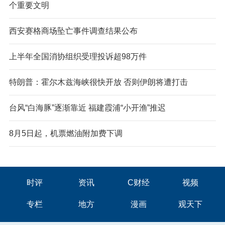
个重要文明
西安赛格商场坠亡事件调查结果公布
上半年全国消协组织受理投诉超98万件
特朗普：霍尔木兹海峡很快开放 否则伊朗将遭打击
台风“白海豚”逐渐靠近 福建霞浦“小开渔”推迟
8月5日起，机票燃油附加费下调
时评
资讯
C财经
视频
专栏
地方
漫画
观天下