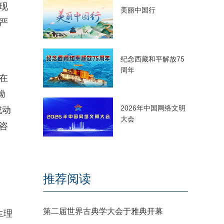
现
美丽中国行
严
纪念西藏和平解放75
周年
在
黝
2026年中国网络文明
成动
大会
咨
推荐阅读
，
第二届世界古典学大会于雅典开幕
生理