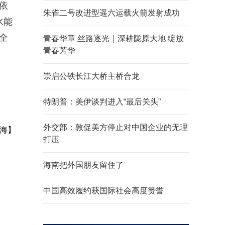
依
朱雀二号改进型遥六运载火箭发射成功
水能
全
青春华章 丝路逐光｜深耕陇原大地 绽放
青春芳华
崇启公铁长江大桥主桥合龙
特朗普：美伊谈判进入“最后关头”
外交部：敦促美方停止对中国企业的无理
海】
打压
海南把外国朋友留住了
中国高效履约获国际社会高度赞誉