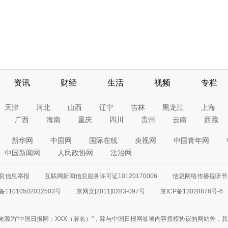
资讯
财经
生活
视频
专栏
天津
河北
山西
辽宁
吉林
黑龙江
上海
广西
海南
重庆
四川
贵州
云南
西藏
新华网
中国网
国际在线
央视网
中国青年网
中国新闻网
人民政协网
法治网
良信息举报
互联网新闻信息服务许可证10120170006
信息网络传播视听节目
11010502032503号
京网文[2011]0283-097号
京ICP备13028878号-6
来源为“中国日报网：XXX（署名）”，除与中国日报网签署内容授权协议的网站外，