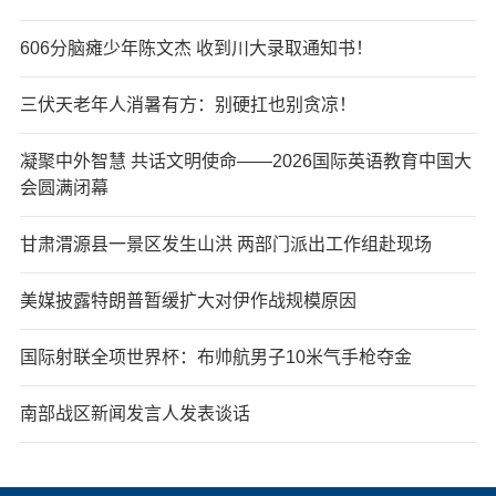
606分脑瘫少年陈文杰 收到川大录取通知书！
三伏天老年人消暑有方：别硬扛也别贪凉！
凝聚中外智慧 共话文明使命——2026国际英语教育中国大
会圆满闭幕
甘肃渭源县一景区发生山洪 两部门派出工作组赴现场
美媒披露特朗普暂缓扩大对伊作战规模原因
国际射联全项世界杯：布帅航男子10米气手枪夺金
南部战区新闻发言人发表谈话