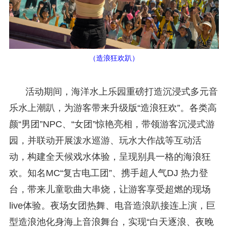
（造浪狂欢趴）
活动期间，海洋水上乐园重磅打造沉浸式多元音
乐水上潮趴，为游客带来升级版“造浪狂欢”。各类高
颜“男团”NPC、“女团”惊艳亮相，带领游客沉浸式游
园，并联动开展泼水巡游、玩水大作战等互动活
动，构建全天候戏水体验，呈现别具一格的海浪狂
欢。知名MC“复古电工团”、携手超人气DJ 热力登
台，带来儿童歌曲大串烧，让游客享受超燃的现场
live体验。夜场女团热舞、电音造浪趴接连上演，巨
型造浪池化身海上音浪舞台，实现“白天逐浪、夜晚