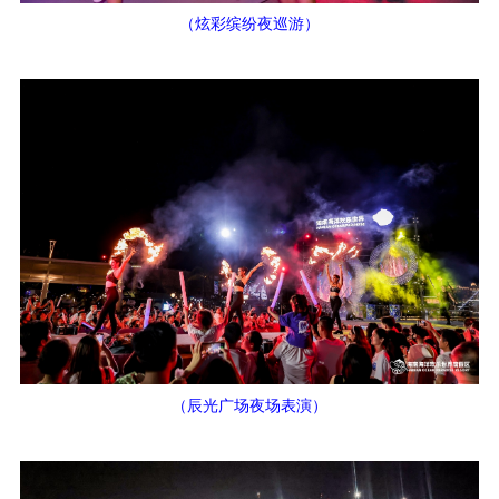
（炫彩缤纷夜巡游）
（辰光广场夜场表演）