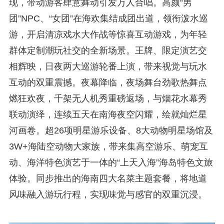
现，带动游客肆意舞动引发万人合唱。高颜“男
团”NPC、“女团”在海欢集结成团出道，领衔泼水巡
游，开启清凉戏水大作战等惊喜互动游戏，为年轻
群体定制潮玩社交的全新场景。王牌、限定演艺交
相辉映，日夜两大巡游轮番上演，带来视觉与玩水
互动的双重震撼。夜幕降临，夜场舞台劲歌热舞点
燃狂欢夜，千架无人机秀重磅返场，与烟花水幕秀
联动演绎，连续五天在南海夜空闪耀，绘就灿烂星
河画卷。超26项明星游乐设备、8大动物明星场馆及
3W+海陆空动物大家族，带来集高空游乐、萌宠互
动、海洋特色演艺于一体的“上天入海”海岛特色文旅
体验。同步推出的海南四大名菜主题套餐，将地道
风味融入游玩行程，实现味觉与感官的双重沉浸。