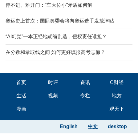
停不进、难开门：“车大位小”矛盾如何解
奥运史上首次：国际奥委会将向奥运选手发放津贴
“AI幻觉”一本正经地胡编乱造，侵权责任谁担？
在分数和录取线之间 如何更好填报高考志愿？
首页
时评
资讯
C财经
生活
视频
专栏
地方
漫画
观天下
English
中文
desktop