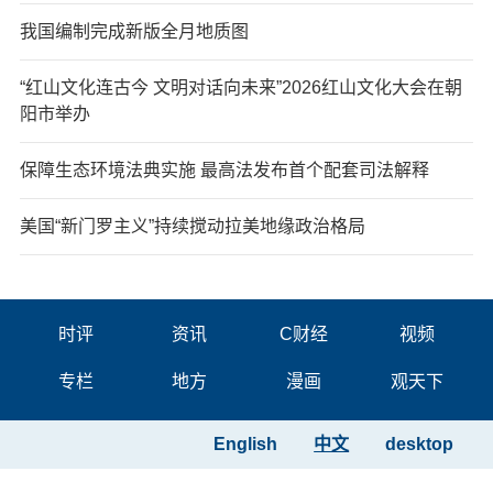
我国编制完成新版全月地质图
“红山文化连古今 文明对话向未来”2026红山文化大会在朝
阳市举办
保障生态环境法典实施 最高法发布首个配套司法解释
美国“新门罗主义”持续搅动拉美地缘政治格局
时评
资讯
C财经
视频
专栏
地方
漫画
观天下
English
中文
desktop