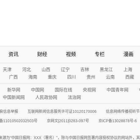
资讯
财经
视频
专栏
漫画
天津
河北
山西
辽宁
吉林
黑龙江
上海
广西
海南
重庆
四川
贵州
云南
西藏
新华网
中国网
国际在线
央视网
中国青年网
中国新闻网
人民政协网
法治网
良信息举报
互联网新闻信息服务许可证10120170006
信息网络传播视听节目
11010502032503号
京网文[2011]0283-097号
京ICP备13028878号-6
来源为“中国日报网：XXX（署名）”，除与中国日报网签署内容授权协议的网站外，