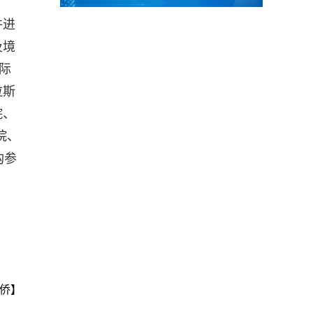
并进
及境
际
拉斯
院、
院、
构参
侨】