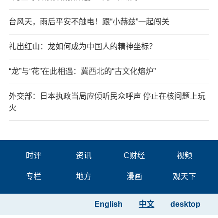
台风天，雨后平安不触电！跟“小赫兹”一起闯关
礼出红山：龙如何成为中国人的精神坐标？
“龙”与“花”在此相遇：冀西北的“古文化熔炉”
外交部：日本执政当局应倾听民众呼声 停止在核问题上玩
火
时评
资讯
C财经
视频
专栏
地方
漫画
观天下
English
中文
desktop