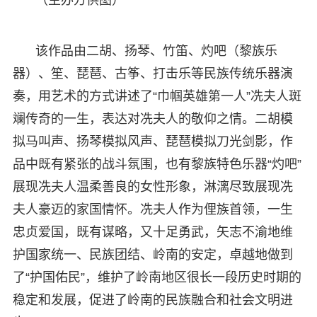
该作品由二胡、扬琴、竹笛、灼吧（黎族乐
器）、笙、琵琶、古筝、打击乐等民族传统乐器演
奏，用艺术的方式讲述了“巾帼英雄第一人”冼夫人斑
斓传奇的一生，表达对冼夫人的敬仰之情。二胡模
拟马叫声、扬琴模拟风声、琵琶模拟刀光剑影，作
品中既有紧张的战斗氛围，也有黎族特色乐器“灼吧”
展现冼夫人温柔善良的女性形象，淋漓尽致展现冼
夫人豪迈的家国情怀。冼夫人作为俚族首领，一生
忠贞爱国，既有谋略，又十足勇武，矢志不渝地维
护国家统一、民族团结、岭南的安定，卓越地做到
了“护国佑民”，维护了岭南地区很长一段历史时期的
稳定和发展，促进了岭南的民族融合和社会文明进