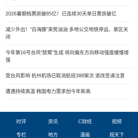
2026暑期档票房破85亿！已连续30天单日票房破亿
减少外出！“白海豚”来势汹汹 多地公交地铁停运、景区关
闭
今年第16号台风“琵鹭”生成 将向偏东方向移动强度缓慢增
强
受台风影响 杭州机场已取消航班388架次 退改签请注意
遭遇持续高温 韩国电力需求创今年新高
时评
资讯
C财经
视频
专栏
地方
漫画
观天下