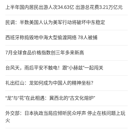
上半年国内居民出游人次34.63亿 出游总花费3.21万亿元
民调：半数美国人认为美军行动将破坏中东稳定
西班牙称捣毁地中海大型偷渡网络 78人被捕
7月全球食品价格指数创三年多来新高
台风天，雨后平安不触电！跟“小赫兹”一起闯关
礼出红山：龙如何成为中国人的精神坐标？
“龙”与“花”在此相遇：冀西北的“古文化熔炉”
外交部：日本执政当局应倾听民众呼声 停止在核问题上玩
火