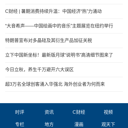
C财经 | 暑期消费持续升温：中国经济“热”力涌动
“大音希声——中国绘画中的音乐”主题展览在纽约举行
特朗普宣布对多晶硅及其衍生产品加征关税
立下中国新坐标！最新版月球“说明书”高清细节图来了
今日立秋，养生千万避开六大误区
超3万名全球创客涌入华强北 海外创业者为何而来
时评
资讯
C财经
视频
专栏
地方
漫画
观天下