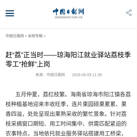
中国日报网
>
本网专稿
>
赶“荔”正当时——琼海阳江就业驿站荔枝季
零工“抢鲜”上岗
来源：中国日报网
2026-06-09 11:38
五月仲夏，荔红枝繁。海南省琼海市阳江镇各荔
枝种植基地迎来丰收旺季，连片果园硕果累累、果
香四溢，处处呈现出果熟采收的繁忙景象。针对荔
枝采摘窗口期短、用工时间集中、供需匹配紧迫的
农事特点，当地依托就业服务驿站搭建用工桥梁，