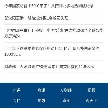
今年国家站首个50℃来了！从南到北多地热到破纪录
武汉阳逻港一船舶爆炸致1名船员失联
【中国那些事儿】外媒：中国“普惠”理念推动弥合全球智能
发展鸿沟
上半年下达基本养老保险补助1.2万亿元 育儿补贴资金约
1000亿元
财政部：入汛以来 中央财政累计向灾区拨付11.9亿元
时评
资讯
C财经
视频
专栏
地方
漫画
观天下