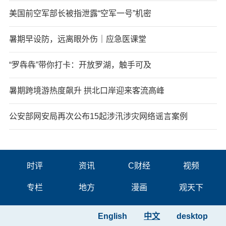
美国前空军部长被指泄露“空军一号”机密
暑期早设防，远离眼外伤｜应急医课堂
“罗犇犇”带你打卡：开放罗湖，触手可及
暑期跨境游热度飙升 拱北口岸迎来客流高峰
公安部网安局再次公布15起涉汛涉灾网络谣言案例
时评
资讯
C财经
视频
专栏
地方
漫画
观天下
English
中文
desktop