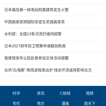
日本福岛第一核电站附属建筑发生火警
中国画家获颁国际安徒生奖插画家奖
水利部：全国13条河流仍维持超警
日本2027财年防卫预算申请额创新高
我使馆发布公民赴泰参加文体活动提醒
台风“白海豚” 降雨进程表出炉 残余环流或将影响北方
时评
资讯
C财经
视频
专栏
地方
漫画
观天下