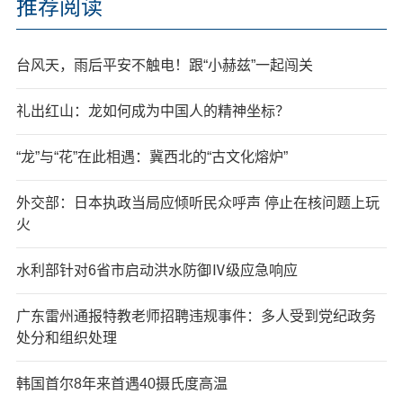
推荐阅读
台风天，雨后平安不触电！跟“小赫兹”一起闯关
礼出红山：龙如何成为中国人的精神坐标？
“龙”与“花”在此相遇：冀西北的“古文化熔炉”
外交部：日本执政当局应倾听民众呼声 停止在核问题上玩
火
水利部针对6省市启动洪水防御Ⅳ级应急响应
广东雷州通报特教老师招聘违规事件：多人受到党纪政务
处分和组织处理
韩国首尔8年来首遇40摄氏度高温