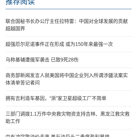
推荐阅读
联合国秘书长办公厅主任拉特雷：中国对全球发展的贡献
超越国界
超强厄尔尼诺事件正在形成 或为150年来最强一次
乌称基辅遭俄军袭击 已致9死28伤
商务部新闻发言人就美国将中国企业列入所谓涉疆法案实
体清单答记者问
拥有吉利造车基因，“浙”家卫星超级工厂不简单
三部门调拨1.1万件中央救灾物资支持吉林、黑龙江救灾救
助工作
中东冲突致油价走高 美石油巨头二季度盈利暴增