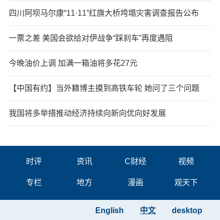
四川阿坝马尔康“11·11”红旗大桥垮塌灾害调查报告公布
一票之差 美国会欲给对伊战争“踩刹车”再度遇阻
今晚油价上调 加满一箱油将多花27元
【中国有约】当外籍博主摸到高铁车轮 她问了三个问题
我国将多举措推动经济持续向新向优向好发展
时评
资讯
C财经
视频
专栏
地方
漫画
观天下
English
中文
desktop