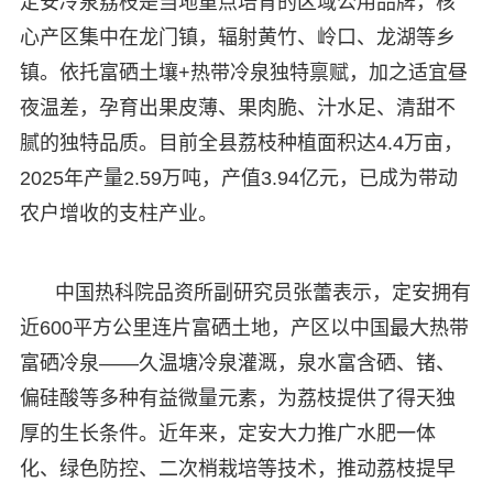
定安冷泉荔枝是当地重点培育的区域公用品牌，核
心产区集中在龙门镇，辐射黄竹、岭口、龙湖等乡
镇。依托富硒土壤+热带冷泉独特禀赋，加之适宜昼
夜温差，孕育出果皮薄、果肉脆、汁水足、清甜不
腻的独特品质。目前全县荔枝种植面积达4.4万亩，
2025年产量2.59万吨，产值3.94亿元，已成为带动
农户增收的支柱产业。
中国热科院品资所副研究员张蕾表示，定安拥有
近600平方公里连片富硒土地，产区以中国最大热带
富硒冷泉——久温塘冷泉灌溉，泉水富含硒、锗、
偏硅酸等多种有益微量元素，为荔枝提供了得天独
厚的生长条件。近年来，定安大力推广水肥一体
化、绿色防控、二次梢栽培等技术，推动荔枝提早