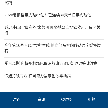
实践
2026暑期档票房破85亿！已连续30天单日票房破亿
减少外出！“白海豚”来势汹汹 多地公交地铁停运、景区关
闭
今年第16号台风“琵鹭”生成 将向偏东方向移动强度缓慢增
强
受台风影响 杭州机场已取消航班388架次 退改签请注意
遭遇持续高温 韩国电力需求创今年新高
时评
资讯
C财经
视频