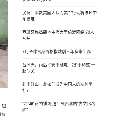
民调：半数美国人认为美军行动将破坏中
东稳定
西班牙称捣毁地中海大型偷渡网络 78人
被捕
7月全球食品价格指数创三年多来新高
台风天，雨后平安不触电！跟“小赫兹”一
起闯关
礼出红山：龙如何成为中国人的精神坐
标？
“龙”与“花”在此相遇：冀西北的“古文化熔
、包
炉”
消费