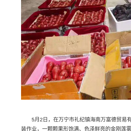
5月2日，在万宁市礼纪镇海南万富德贸易
装作业，一颗颗果形饱满、色泽鲜亮的金刚莲