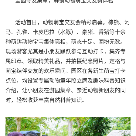
全园寻友集章，解锁动物萌宝交友新体验
活动首日，动物萌宝交友会精彩启幕。棕熊、河
马、孔雀、卡皮巴拉（水豚）、豪猪、香猪等十余
种萌趣动物宝宝集体亮相，萌态十足、圈粉无数。
现场游客尤其是小朋友踊跃参与互动打卡，集齐专
属印章、领取精美礼品，并拍摄纪念照片，定格与
萌宝结伴交友的欢乐瞬间。园区在各新生萌宝打卡
点位，均设置专属动物童年照立牌及趣味科普知识
介绍，让小朋友在游园集章、亲近动物新朋友的同
时，轻松收获丰富自然科普知识。