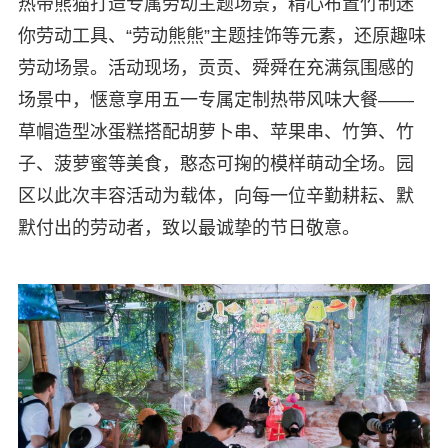
热带熊猫打造专属劳动主题场景，精心布置竹制迷
你劳动工具、“劳动熊熊”主题挂饰等元素，还原趣味
劳动场景。活动现场，贡贡、舜舜在充满氛围感的
场景中，惬意享用五一专属定制热带风味大餐——
草帽造型冰蛋糕搭配胡萝卜串、苹果串、竹笋、竹
子、菠萝蜜等美食，憨态可掬的模样萌动全场。园
区以此次丰容活动为载体，向每一位辛勤耕耘、默
默付出的劳动者，致以最诚挚的节日敬意。