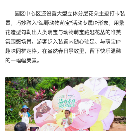
园区中心区还设置大型立体分层花朵主题打卡装
置，巧妙融入“海野动物萌宝”活动专属IP形象，用繁
花造型勾勒出人类萌宝与动物萌宝藏趣花丛的唯美
氛围感场景。游客步入装置内随心驻足、与萌宝IP
趣味同框定格，在盎然春日景致里，留下快乐温馨
的一幅幅美景。