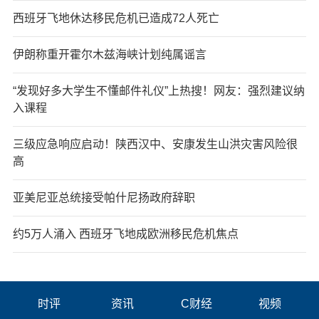
西班牙飞地休达移民危机已造成72人死亡
伊朗称重开霍尔木兹海峡计划纯属谣言
“发现好多大学生不懂邮件礼仪”上热搜！网友：强烈建议纳
入课程
三级应急响应启动！陕西汉中、安康发生山洪灾害风险很
高
亚美尼亚总统接受帕什尼扬政府辞职
约5万人涌入 西班牙飞地成欧洲移民危机焦点
时评
资讯
C财经
视频