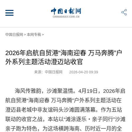
中国日报网
>
本网专稿
>
2026年启航自贸港“海南迎春 万马奔腾”户
外系列主题活动澄迈站收官
来源：中国日报网
2026-04-20 09:39
海风传雅韵，沙滩聚温情。4月19日，2026年启
航自贸港“海南迎春 万马奔腾”户外系列主题活动在
澄迈县老城中非友谊码头沙滩圆满落幕。作为五站
联动的收官之战，本站以“滩涂逐乐・亲子同行”沙滩
亲子跑为特色，为这场横跨海南、历时近一月的全