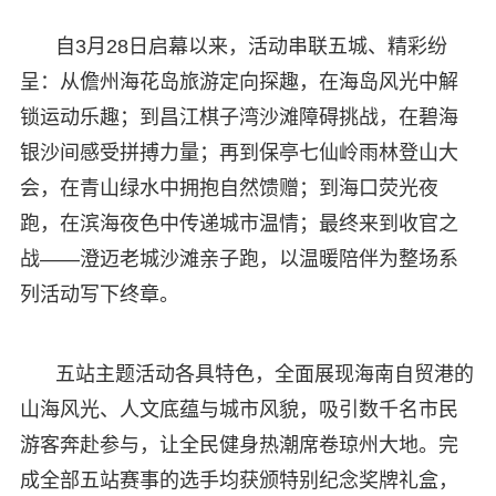
自3月28日启幕以来，活动串联五城、精彩纷
呈：从儋州海花岛旅游定向探趣，在海岛风光中解
锁运动乐趣；到昌江棋子湾沙滩障碍挑战，在碧海
银沙间感受拼搏力量；再到保亭七仙岭雨林登山大
会，在青山绿水中拥抱自然馈赠；到海口荧光夜
跑，在滨海夜色中传递城市温情；最终来到收官之
战——澄迈老城沙滩亲子跑，以温暖陪伴为整场系
列活动写下终章。
五站主题活动各具特色，全面展现海南自贸港的
山海风光、人文底蕴与城市风貌，吸引数千名市民
游客奔赴参与，让全民健身热潮席卷琼州大地。完
成全部五站赛事的选手均获颁特别纪念奖牌礼盒，