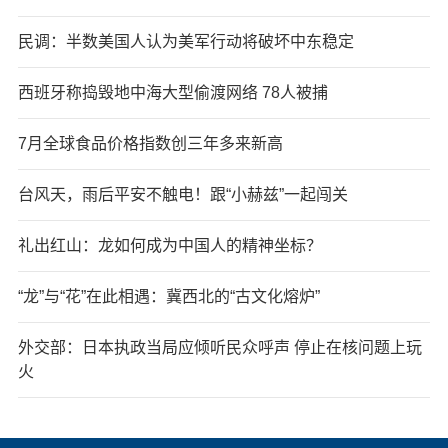
民调：半数美国人认为美军行动将破坏中东稳定
西班牙称捣毁地中海大型偷渡网络 78人被捕
7月全球食品价格指数创三年多来新高
台风天，雨后平安不触电！跟“小赫兹”一起闯关
礼出红山：龙如何成为中国人的精神坐标？
“龙”与“花”在此相遇：冀西北的“古文化熔炉”
外交部：日本执政当局应倾听民众呼声 停止在核问题上玩
火