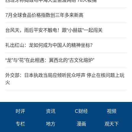
西班牙称捣毁地中海大型偷渡网络 78人被捕
7月全球食品价格指数创三年多来新高
台风天，雨后平安不触电！跟“小赫兹”一起闯关
礼出红山：龙如何成为中国人的精神坐标？
“龙”与“花”在此相遇：冀西北的“古文化熔炉”
外交部：日本执政当局应倾听民众呼声 停止在核问题上玩
火
时评
资讯
C财经
视频
专栏
地方
漫画
观天下