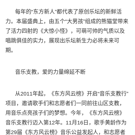
每年的“东方新人”都代表了原创乐坛的新鲜活
力。本届盛典上，由五个“大男孩”组成的熊猫堂带来
了活力四射的《大惊小怪》，可萌可帅的气质以及
唱跳俱佳的实力，展现出乐坛新生力必将未来可
期。
音乐支教，爱的力量绵延不断
从2011年起，《东方风云榜》开启“音乐支教行”
项目，邀请歌手们和志愿者们一同前往山区支教，
用音乐点亮孩子们的梦想。今年，《东方风云榜》
音乐支教行迈入第12年。11月16日，歌手黄龄作为
第29届《东方风云榜》音乐公益发起人，和志愿者