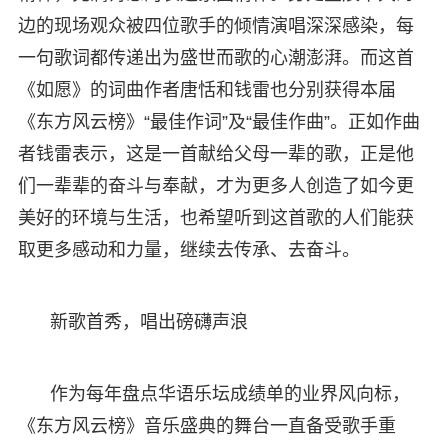
边的现场观众被四位歌手的倾情演唱深深感染，每
一句歌词都传递出为盛世而歌的心潮澎湃。而这首
《如愿》的词曲作者唐恬和钱雷也分别获得本届
《东方风云榜》“最佳作词”及“最佳作曲”。正如作曲
者钱雷表示，这是一首献给父母一辈的歌，正是他
们一辈辈的奋斗与奉献，才为更多人创造了如今更
美好的环境与生活，也希望听到这首歌的人们能获
取更多感动和力量，继续去传承、去奋斗。
新歌首秀，唱出磅礴声浪
作为每年盘点华语乐坛成绩单的业界风向标，
《东方风云榜》音乐盛典的舞台一直备受歌手重