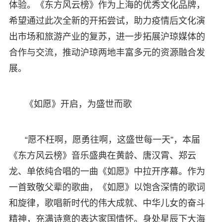
体验。《东方风云榜》作为上海的优秀文化品牌，
希望通过此次全新的开拓尝试，助力疫情后文化演
出市场和旅游产业的复苏，进一步拓展沪琼媒体的
合作与交流，推动沪琼两地丰富多元的资源融合发
展。
《如愿》开启，为盛世而歌
“愿不枉啊，愿勇往啊，这盛世每一天”，本届
《东方风云榜》音乐盛典在黄龄、唐汉霄、郑云
龙、单依纯合唱的一曲《如愿》中拉开序幕。作为
一首致敬父辈的歌曲，《如愿》以饱含深情的歌词
和旋律，歌唱新时代的伟大成就、中华儿女的奋斗
精神，充满诗意的表达家国情怀。身处星辰下大海