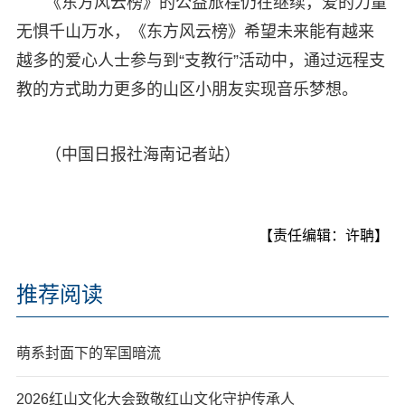
《东方风云榜》的公益旅程仍在继续，爱的力量
无惧千山万水，《东方风云榜》希望未来能有越来
越多的爱心人士参与到“支教行”活动中，通过远程支
教的方式助力更多的山区小朋友实现音乐梦想。
（中国日报社海南记者站）
【责任编辑：许聃】
推荐阅读
萌系封面下的军国暗流
2026红山文化大会致敬红山文化守护传承人