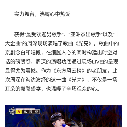
实力舞台，沸腾心中热爱
获得“最受欢迎男歌手”、“亚洲杰出歌手”以及“十
大金曲”的周深现场演唱了歌曲《光亮》。歌曲中的
京剧念白和唱段，在细腻入心的同时构建出时空对
话的磅礴感，周深的演唱功底通过现场LIVE的呈现
显得尤为震撼。作为《东方风云榜》的老朋友，此
次周深在海边演绎的这一曲《光亮》，不仅是一场
耳朵的饕餮盛宴，也温暖了全场观众的心。