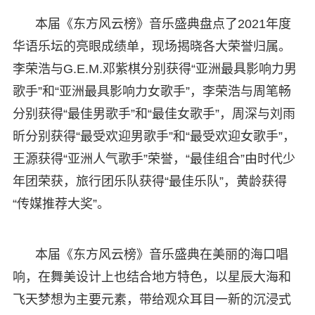
本届《东方风云榜》音乐盛典盘点了2021年度
华语乐坛的亮眼成绩单，现场揭晓各大荣誉归属。
李荣浩与G.E.M.邓紫棋分别获得“亚洲最具影响力男
歌手”和“亚洲最具影响力女歌手”，李荣浩与周笔畅
分别获得“最佳男歌手”和“最佳女歌手”，周深与刘雨
昕分别获得“最受欢迎男歌手”和“最受欢迎女歌手”，
王源获得“亚洲人气歌手”荣誉，“最佳组合”由时代少
年团荣获，旅行团乐队获得“最佳乐队”，黄龄获得
“传媒推荐大奖”。
本届《东方风云榜》音乐盛典在美丽的海口唱
响，在舞美设计上也结合地方特色，以星辰大海和
飞天梦想为主要元素，带给观众耳目一新的沉浸式