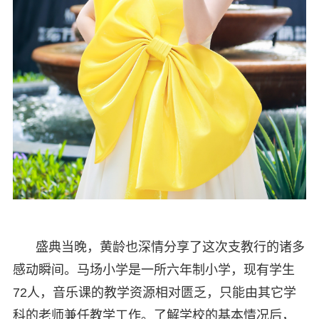
盛典当晚，黄龄也深情分享了这次支教行的诸多
感动瞬间。马场小学是一所六年制小学，现有学生
72人，音乐课的教学资源相对匮乏，只能由其它学
科的老师兼任教学工作。了解学校的基本情况后，