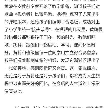
黄龄在支教前夕就开始了教学准备，知道孩子们对
歌曲《孤勇者》比较熟悉，她特别练习了尤克里里
的弹唱版本，还给孩子们编排了合唱版，成功对上
了小学生统一“接头暗号”。在短短的几天里，黄龄很
珍惜每分每秒跟孩子们在一起的时光，教他们唱
歌、跳舞，跟他们一起运动、学习。课间休息时
分，黄龄和班级里每一位同学用拍立得合影留念，
孩子们握着即刻成像的相纸，发现它渐渐浮现出了
一张张笑脸，感到既新奇又兴奋。这一张张照片，
无论是对于黄龄还是对于孩子们，都将成为人生旅
程中珍贵而美好的回忆，在今后的人生道路上常常
温暖彼此。